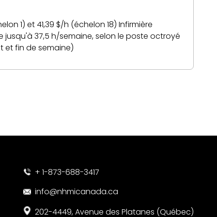
lon 1) et 41,39 $/h (échelon 18) Infirmière
ne jusqu'à 37,5 h/semaine, selon le poste octroyé
uit et fin de semaine)
+ 1-873-688-3417
info@nhmicanada.ca
202-4449, Avenue des Platanes (Québec)