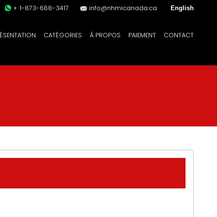
+ 1-873-688-3417
info@nhmicanada.ca
ÉSENTATION
CATÉGORIES
À PROPOS
PAIEMENT
CONTACT